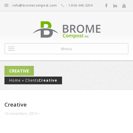
:
info@bromecompost.com
: 1-866-646-5204
Menu
CREATIVE
Home
»
Clients
Creative
Creative
—
16 novembre, 2013