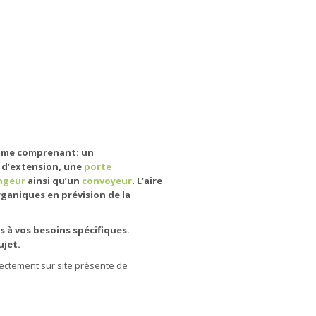
ome comprenant: un
e d’extension, une
porte
ngeur
ainsi qu’un
convoyeur
. L’aire
rganiques en prévision de la
s à vos besoins spécifiques.
ujet.
ectement sur site présente de