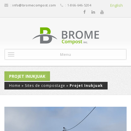
English
:
info@bromecompost.com
: 1-866-646-5204
Menu
PROJET INUKJUAK
Home
»
Sites de compostage
»
Projet Inukjuak