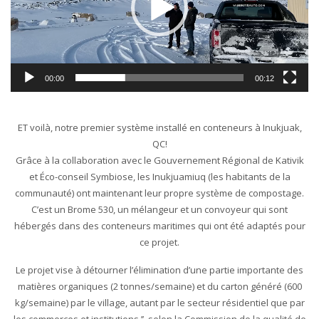
00:00
00:12
ET voilà, notre premier système installé en conteneurs à Inukjuak,
QC!
Grâce à la collaboration avec le Gouvernement Régional de Kativik
et Éco-conseil Symbiose, les Inukjuamiuq (les habitants de la
communauté) ont maintenant leur propre système de compostage.
C’est un Brome 530, un mélangeur et un convoyeur qui sont
hébergés dans des conteneurs maritimes qui ont été adaptés pour
ce projet.
Le projet vise à détourner l’élimination d’une partie importante des
matières organiques (2 tonnes/semaine) et du carton généré (600
kg/semaine) par le village, autant par le secteur résidentiel que par
les commerces et institutions.’’, selon la Commission de la qualité de