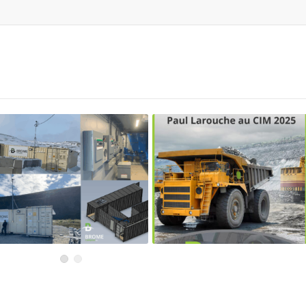
Gérer les résidus organiques
Le compostage en région
dans les communautés
nordique : Une présentation
isolées : des solutions
par Paul Larouche au CIM
locales, durables et efficaces
CONNECT 2025