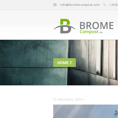
:
info@bromecompost.com
: 1-866
HOME 7
—
21 décembre, 2013