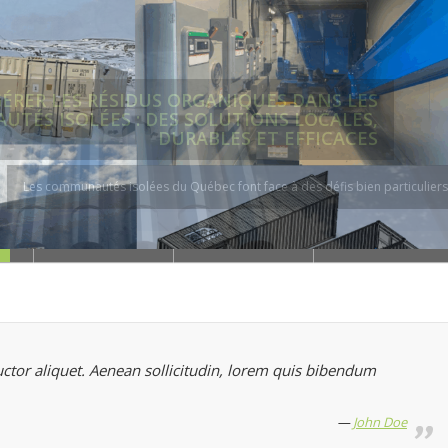
GÉRER LES RÉSIDUS ORGANIQUES DANS LES
NAUTÉS ISOLÉES : DES SOLUTIONS LOCALES,
DURABLES ET EFFICACES
s communautés isolées du Québec font face à des défis bien particuliers
auctor aliquet. Aenean sollicitudin, lorem quis bibendum
John Doe