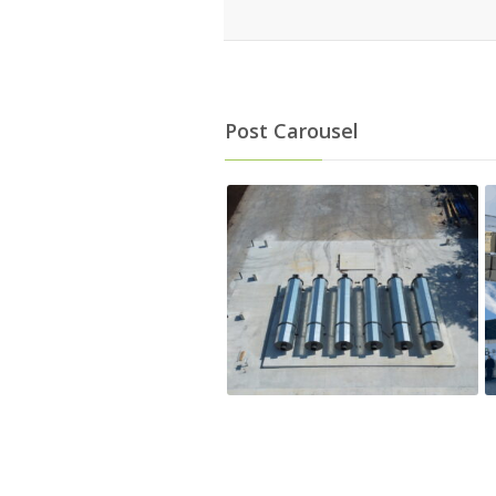
Post Carousel
Compostage des biosolides à
Bentonville : 2 ans
d’optimisation du
compostage