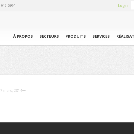
Login
-646-5204
À PROPOS
SECTEURS
PRODUITS
SERVICES
RÉALISA
—
17 mars, 2014