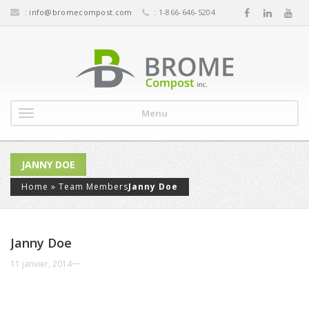
:
info@bromecompost.com
: 1-866-646-5204
Menu
JANNY DOE
Home
»
Team Members
Janny Doe
Janny Doe
—
11 janvier, 2014