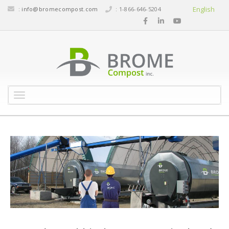
English
:
info@bromecompost.com
: 1-866-646-5204
M
e
n
u
RAMBRIDGE